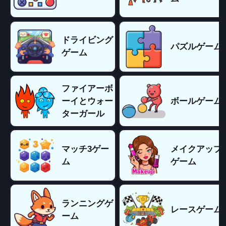
ドライビング
パズルゲーム
ゲーム
ファイアーボ
ーイとウォー
ボールゲーム
ターガール
マッチ3ゲー
メイクアップ
ム
ゲーム
ランニングゲ
レースゲーム
ーム