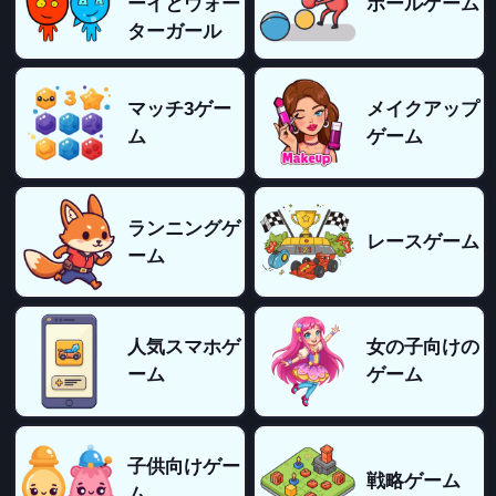
ーイとウォー
ボールゲーム
ターガール
マッチ3ゲー
メイクアップ
ム
ゲーム
ランニングゲ
レースゲーム
ーム
人気スマホゲ
女の子向けの
ーム
ゲーム
子供向けゲー
戦略ゲーム
ム