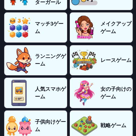
ターガール
マッチ3ゲー
メイクアップ
ム
ゲーム
ランニングゲ
レースゲーム
ーム
人気スマホゲ
女の子向けの
ーム
ゲーム
子供向けゲー
戦略ゲーム
ム