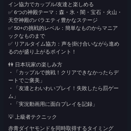
イン協力でカップル/友達と楽しめる
✅
6つの神殿テーマ
：森・氷・闇・宝石・火山・
天空神殿のバラエティ豊かなステージ
✅
50+の挑戦的レベル
：簡単なものからマニア
ックなものまで
✅
リアルタイム協力
：声を掛け合いながら進め
るのが盛り上がるポイント！
👫 日本玩家の楽しみ方
・「カップルで挑戦！クリアできなかったらデ
ートでご褒美」
・「友達とわいわいプレイ！失敗したら罰ゲー
ム」
・「実況動画用に面白プレイを記録」
💡 上級者テクニック
赤青ダイヤモンドを同時取得するタイミング