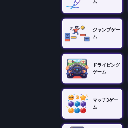
ム
ジャンプゲー
ム
ドライビング
ゲーム
マッチ3ゲー
ム