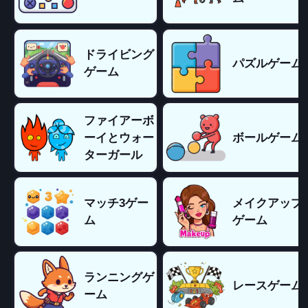
ドライビング
パズルゲーム
ゲーム
ファイアーボ
ーイとウォー
ボールゲーム
ターガール
マッチ3ゲー
メイクアップ
ム
ゲーム
ランニングゲ
レースゲーム
ーム