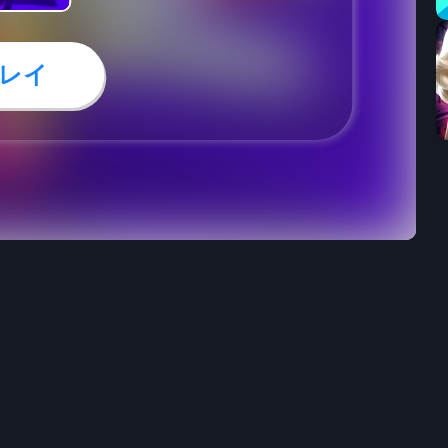
レイ
48
17