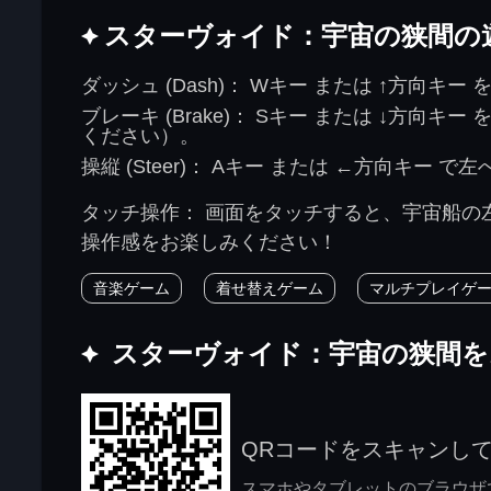
スターヴォイド：宇宙の狭間の
ダッシュ (Dash)：
Wキー
または
↑方向キー
を
ブレーキ (Brake)：
Sキー
または
↓方向キー
を
ください）。
操縦 (Steer)：
Aキー
または
←方向キー
で左
タッチ操作：
画面を
タッチ
すると、宇宙船の
操作感をお楽しみください！
音楽ゲーム
着せ替えゲーム
マルチプレイゲ
スターヴォイド：宇宙の狭間
QRコードをスキャンし
スマホやタブレットのブラウザで j