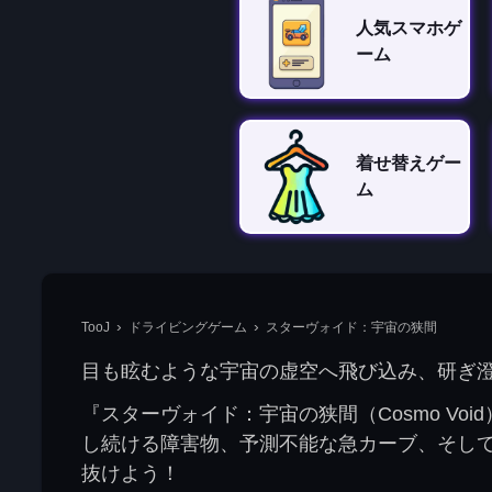
人気スマホゲ
ーム
着せ替えゲー
ム
TooJ
ドライビングゲーム
スターヴォイド：宇宙の狭間
目も眩むような宇宙の虚空へ飛び込み、研ぎ
『スターヴォイド：宇宙の狭間（Cosmo V
し続ける障害物、予測不能な急カーブ、そし
抜けよう！