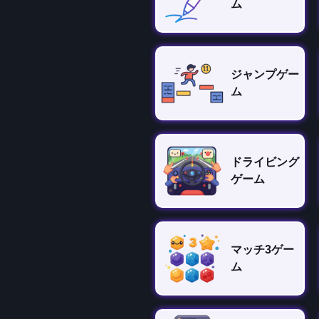
ム
ジャンプゲー
ム
ドライビング
ゲーム
マッチ3ゲー
ム