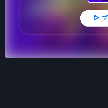
プ
スターヴォイド：宇宙の狭間