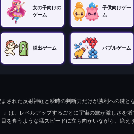
女の子向けの
子供向けゲー
ゲーム
ム
脱出ゲーム
バブルゲーム
澄まされた反射神経と瞬時の判断力だけが勝利への鍵と
oid）』は、レベルアップするごとに宇宙の旅が激しさ
て目を奪うような猛スピードに立ち向かいながら、絶え