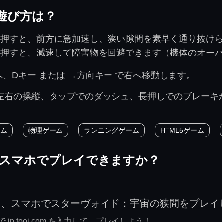
遊び方は？
押すと、前方に急加速し、狭い隙間を素早く通り抜け
押すと、減速して障害物を回避できます（機体のオー
へ、
Dキー
または
→方向キー
で右へ移動します。
左右の操縦、タップでのダッシュ、長押しでのブレーキ
ーム
物理ゲーム
ランニングゲーム
HTML5ゲーム
をスマホでプレイできますか？
て、スマホでスターヴォイド：宇宙の狭間をプレイ
p.tooj.com を入力して、プレイしよう！