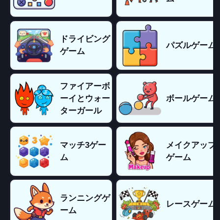
ドライビング
パズルゲーム
ゲーム
ファイアーボ
ーイとウォー
ボールゲーム
ターガール
マッチ3ゲー
メイクアップ
ム
ゲーム
ランニングゲ
レースゲーム
ーム