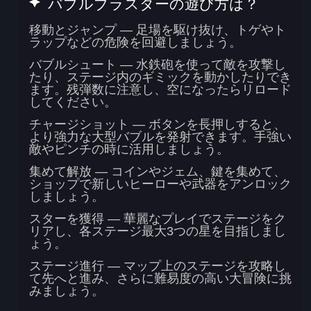
バブルブラスターの遊び方は？
移動とジャンプ
— 足場を駆け抜け、トゲやト
ラップなどの危険を回避しましょう。
バブルシュート
— 水鉄砲を使って敵を攻撃し
たり、ステージ内のギミックを動かしたりでき
ます。残弾数に注意し、空になったらリロード
してください。
チャージショット
— ボタンを長押しすると、
より強力な大型バブルを発射できます。手強い
敵やピンチの時に活用しましょう。
集めて解放
— コインやジェム、鍵を集めて、
ショップで新しいヒーローや武器をアンロック
しましょう。
スターを獲得
— 華麗なプレイでステージをク
リアし、各ステージ最大3つの星を目指しまし
ょう。
ステージ進行
— マップ上のステージを攻略し
て先へと進み、さらに難易度の高い大冒険に挑
みましょう。