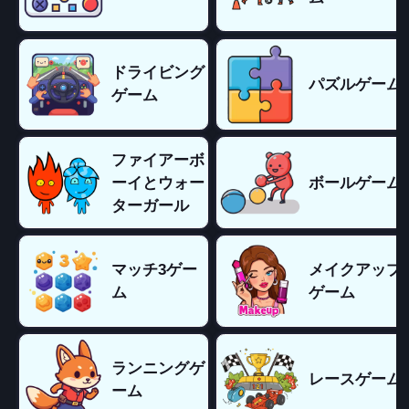
ドライビング
パズルゲーム
ゲーム
ファイアーボ
ーイとウォー
ボールゲーム
ターガール
マッチ3ゲー
メイクアップ
ム
ゲーム
ランニングゲ
レースゲーム
ーム