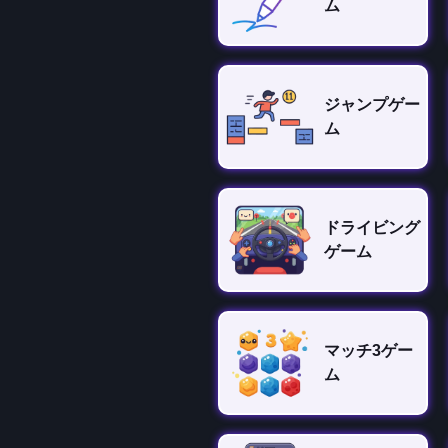
ム
ジャンプゲー
ム
ドライビング
ゲーム
マッチ3ゲー
ム