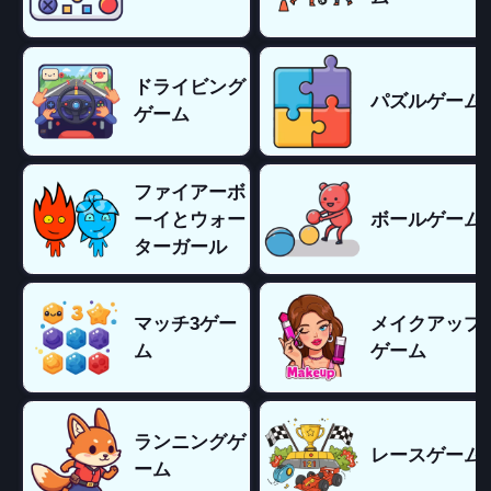
ドライビング
パズルゲーム
ゲーム
ファイアーボ
ーイとウォー
ボールゲーム
ターガール
マッチ3ゲー
メイクアップ
ム
ゲーム
ランニングゲ
レースゲーム
ーム