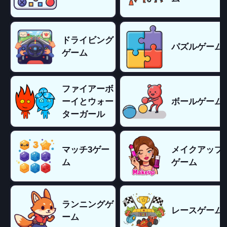
ドライビング
パズルゲーム
ゲーム
ファイアーボ
ーイとウォー
ボールゲーム
ターガール
マッチ3ゲー
メイクアップ
ム
ゲーム
ランニングゲ
レースゲーム
ーム