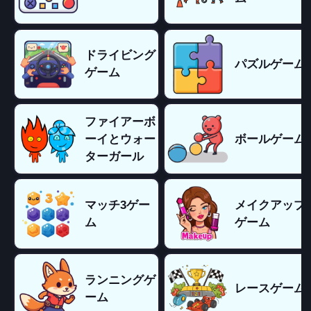
ドライビング
パズルゲーム
ゲーム
ファイアーボ
ーイとウォー
ボールゲーム
ターガール
マッチ3ゲー
メイクアップ
ム
ゲーム
ランニングゲ
レースゲーム
ーム