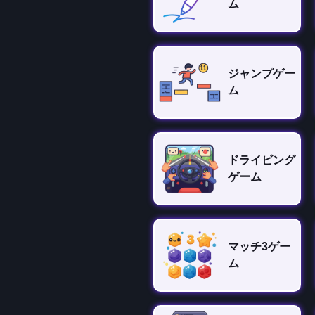
ム
ジャンプゲー
ム
ドライビング
ゲーム
マッチ3ゲー
ム