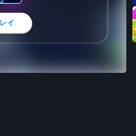
レイ
79
36